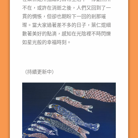
不在，或許在消逝之後，人們又回到了一
貫的惆悵，但卻也期盼下一回的剎那璀
璨。當大家過著差不多的日子，葉仁焜細
數著美好的點滴，感知在光陰裡不時閃爍
如星光般的幸福時刻。
（持續更新中）