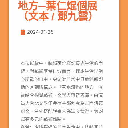
地方─葉仁焜個展
（文本 / 鄧九雲）
2024-01-25
本次展覽中，藝術家詮釋記憶與生活的面
貌。對藝術家葉仁焜而言，理想生活是隨
心所欲的自由，更是從日常中無數剎那即
逝的片刻所構成。「有水流過的地方」展
覽結合視覺藝術、文學與聲音表演，由演
員與台北文學年金得主鄧九雲為畫面譜寫
短文，另外搭配說書人為短文發聲，讓觀
眾有多元的藝術體驗。
在葉仁焜所描繪的日常生活中，悸動無所