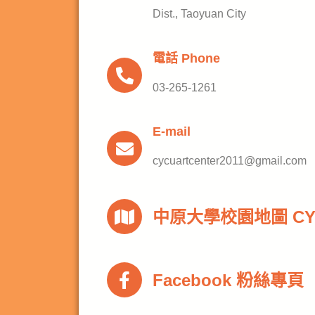
Dist., Taoyuan City
電話 Phone
03-265-1261
E-mail
cycuartcenter2011@gmail.com
中原大學校園地圖 CYCU
Facebook 粉絲專頁